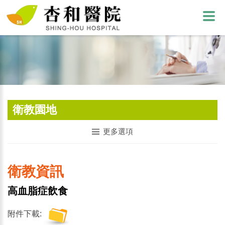
衛教園地
更多選項
衛教資訊
高血脂症飲食
附件下載: