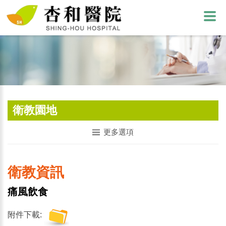
衛教園地
更多選項
衛教資訊
痛風飲食
附件下載: