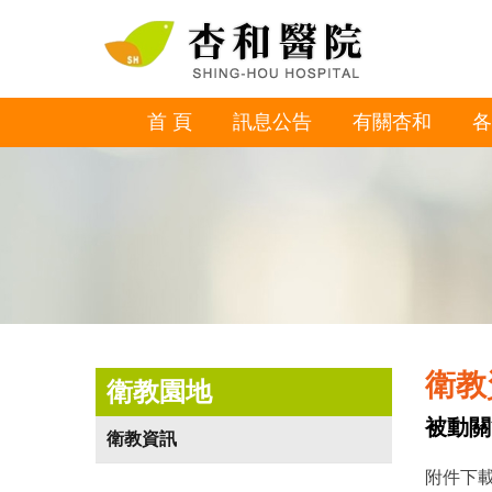
首 頁
訊息公告
有關杏和
各
衛教
衛教園地
被動關
衛教資訊
附件下載