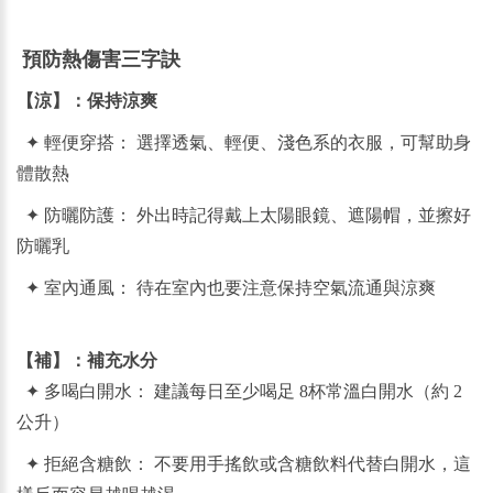
預防熱傷害三字訣
【涼】
：
保持涼爽
✦
輕便穿搭： 選擇透氣、輕便、淺色系的衣服，可幫助身
體散熱
✦
防曬防護： 外出時記得戴上太陽眼鏡、遮陽帽，並擦好
防曬乳
✦
室內通風： 待在室內也要注意保持空氣流通與涼爽
【補】：補充水分
✦ 多
喝白開水： 建議每日至少喝足 8杯常溫白開水（約 2
公升）
✦
拒絕含糖飲： 不要用手搖飲或含糖飲料代替白開水，這