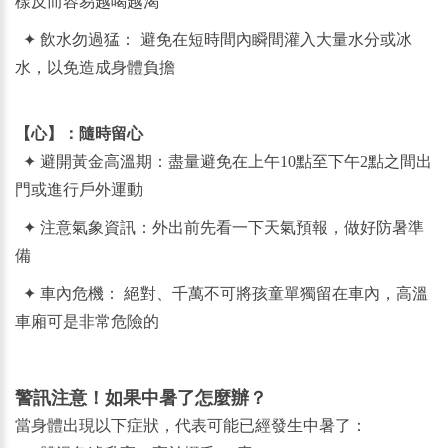
樣反而容易越喝越渴
✦
飲水勿過猛： 避免在短時間內瞬間灌入大量水分或冰
水，以免造成身體負擔
【心】：隨時留心
✦
避開黃金高溫期：盡量避免在上午10點至下午2點之間出
門或進行戶外運動
✦
注意氣象資訊：外出前先看一下天氣預報，做好防暑準
備
✦
車內危機： 絕對、千萬不可將孩童單獨留在車內，高溫
車廂可是非常危險的
警訊注意！如果中暑了怎麼辦？
當身體出現以下症狀，代表可能已經發生中暑了：