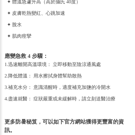
✦
體溫急遽升高（高於攝氏 40度）
✦
皮膚乾熱變紅、心跳加速
✦
脫水
✦
肌肉痙攣
應變急救 4 步驟：
1.迅速離開高溫環境： 立即移動至陰涼通風處
2.降低體溫： 用水擦拭身體幫助散熱
3.補充水分： 意識清醒時，適度補充加鹽的冷開水
4.盡速就醫： 症狀嚴重或未緩解時，請立刻送醫治療
更多防暑秘笈，可以如下官方網站獲得更豐富的資
訊。