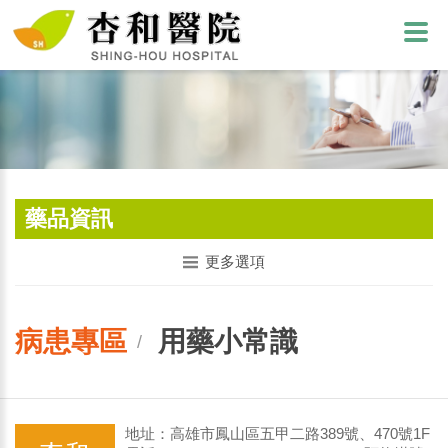
藥品資訊
更多選項
病患專區
用藥小常識
/
地址：高雄市鳳山區五甲二路389號、470號1F