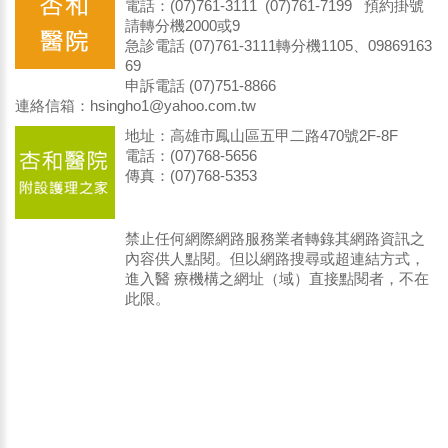
電話：(07)761-3111 (07)761-7199 預約掛號
請轉分機2000或9
急診電話 (07)761-3111轉分機1105、09869163
69
申訴電話 (07)751-8866
連絡信箱：hsingho1@yahoo.com.tw
地址：高雄市鳳山區五甲二路470號2F-8F
電話：(07)768-5656
傳真：(07)768-5353
禁止任何網際網路服務業者轉錄其網路資訊之
內容供人點閱。但以網路搜尋或超連結方式，
進入醫 療機構之網址（域）直接點閱者，不在
此限。