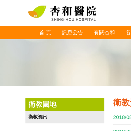
首 頁
訊息公告
有關杏和
各
衛教
衛教園地
衛教資訊
2018/0