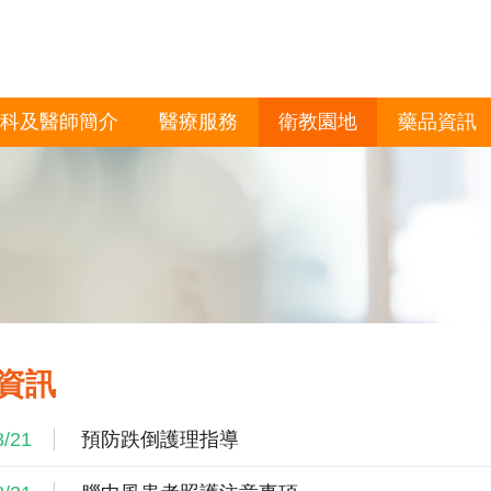
科及醫師簡介
醫療服務
衛教園地
藥品資訊
資訊
8/21
預防跌倒護理指導