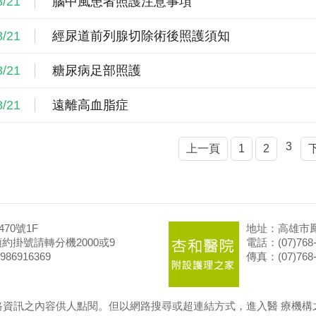
8/21
腦中風患者照護注意事項
8/21
經尿道前列腺切除術後照護須知
8/21
糖尿病足部照護
8/21
遠離高血脂症
3
上一頁
1
2
70號1F
地址：高雄市鳳
99 預約掛號請轉分機2000或9
電話：(07)768-
86916369
傳真：(07)768-
路資訊之內容供人點閱。但以網路搜尋或超連結方式，進入醫 療機構