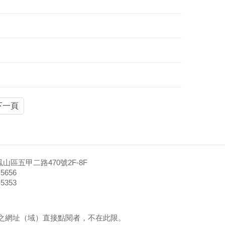
下一頁
山區五甲二路470號2F-8F
5656
5353
之網址（域）直接點閱者，不在此限。