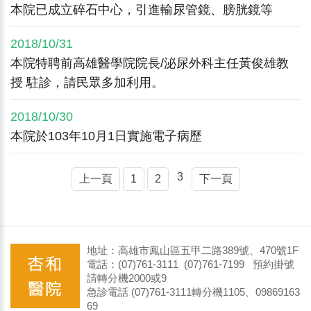
本院已成立碎石中心，引進輸尿管鏡、膀胱鏡等
2018/10/31
本院特聘前高雄醫學院院長/泌尿外科主任黃俊雄教
授 駐診，請民眾多加利用。
2018/10/30
本院於103年10月1日實施電子病歷
3
上一頁
1
2
下一頁
地址：高雄市鳳山區五甲二路389號、470號1F
電話：(07)761-3111 (07)761-7199 預約掛號
請轉分機2000或9
急診電話 (07)761-3111轉分機1105、09869163
69